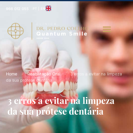
966 012 055
PT | EN
Home
-
Reabilitação Oral
-
3 erros a evitar na limpeza
da sua prótese dentária
3 erros a evitar na limpeza
da sua prótese dentária