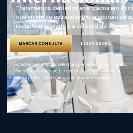
Tratamentos dentários avançados em Portu
que vivem no estrangeiro e procuram soluç
recuperar a saúde e a estética do sorriso.
MARCAR CONSULTA
LIGAR AGORA
Acompanhamento próximo para pacientes no estrangeiro
Planeamento rigoroso e tratamentos de elevado valor
Clínica premium em Oeiras com foco em excelência