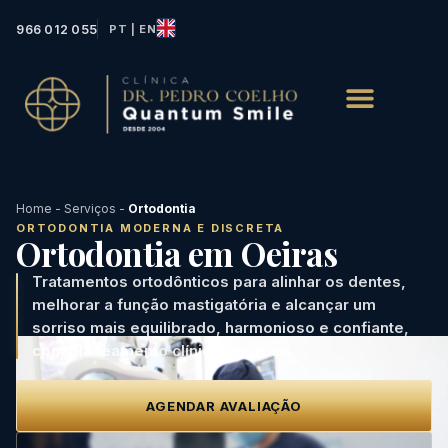
966 012 055
PT | EN
Home
-
Serviços
-
Ortodontia
ORTODONTIA MODERNA E DISCRETA
Ortodontia em Oeiras
Tratamentos ortodônticos para alinhar os dentes,
melhorar a função mastigatória e alcançar um
sorriso mais equilibrado, harmonioso e confiante,
com planeamento clínico rigoroso.
AGENDAR AVALIAÇÃO