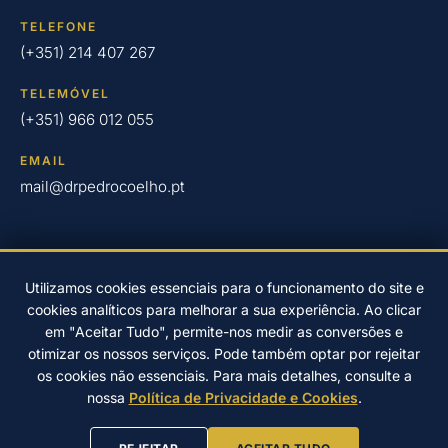
TELEFONE
(+351) 214 407 267
TELEMÓVEL
(+351) 966 012 055
EMAIL
mail@drpedrocoelho.pt
Utilizamos cookies essenciais para o funcionamento do site e
cookies analíticos para melhorar a sua experiência. Ao clicar
© 2026 Clínica Dr. Pedro Coelho – Implantologia Oral em Oeiras
em "Aceitar Tudo", permite-nos medir as conversões e
desde 2004.
otimizar os nossos serviços. Pode também optar por rejeitar
Desenvolvido por
EwardSolution
Política de Privacidade
os cookies não essenciais. Para mais detalhes, consulte a
Resolução de litígios online
nossa
Política de Privacidade e Cookies
.
PREFERÊNCIAS DE COOKIES