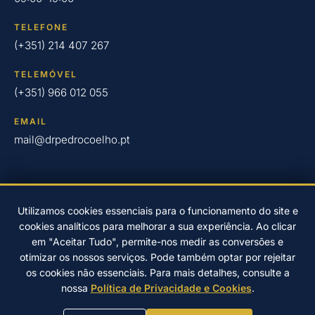
TELEFONE
(+351) 214 407 267
TELEMÓVEL
(+351) 966 012 055
EMAIL
mail@drpedrocoelho.pt
Utilizamos cookies essenciais para o funcionamento do site e
cookies analíticos para melhorar a sua experiência. Ao clicar
© 2026 Clínica Dr. Pedro Coelho – Implantologia Oral em Oeiras
em "Aceitar Tudo", permite-nos medir as conversões e
desde 2004.
otimizar os nossos serviços. Pode também optar por rejeitar
Desenvolvido por
EwardSolution
Política de Privacidade
os cookies não essenciais. Para mais detalhes, consulte a
Resolução de litígios online
nossa
Política de Privacidade e Cookies
.
PREFERÊNCIAS DE COOKIES