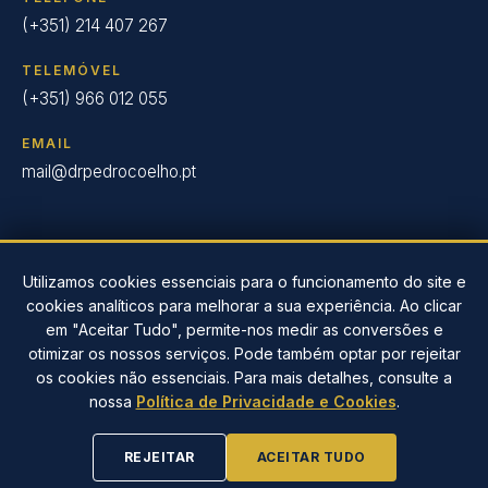
(+351) 214 407 267
TELEMÓVEL
(+351) 966 012 055
EMAIL
mail@drpedrocoelho.pt
Utilizamos cookies essenciais para o funcionamento do site e
cookies analíticos para melhorar a sua experiência. Ao clicar
© 2026 Clínica Dr. Pedro Coelho – Implantologia Oral em
em "Aceitar Tudo", permite-nos medir as conversões e
Oeiras desde 2004.
otimizar os nossos serviços. Pode também optar por rejeitar
Desenvolvido por
EwardSolution
Política de Privacidade
os cookies não essenciais. Para mais detalhes, consulte a
Resolução de litígios online
nossa
Política de Privacidade e Cookies
.
PREFERÊNCIAS DE COOKIES
REJEITAR
ACEITAR TUDO