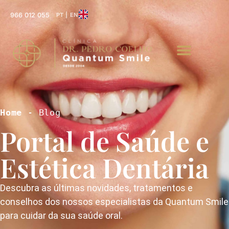
966 012 055
PT | EN
Home
 - Blog
Portal de Saúde e
Estética Dentária
Descubra as últimas novidades, tratamentos e
conselhos dos nossos especialistas da Quantum Smile
para cuidar da sua saúde oral.