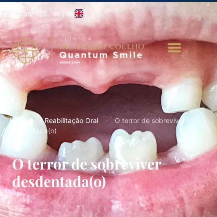
966 012 055
PT | EN
Home
-
Reabilitação Oral
-
O terror de sobreviver
desdentada(o)
O terror de sobreviver
desdentada(o)