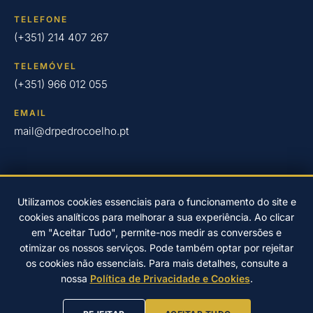
TELEFONE
(+351) 214 407 267
TELEMÓVEL
(+351) 966 012 055
EMAIL
mail@drpedrocoelho.pt
Utilizamos cookies essenciais para o funcionamento do site e
cookies analíticos para melhorar a sua experiência. Ao clicar
© 2026 Clínica Dr. Pedro Coelho – Implantologia Oral em Oeiras
em "Aceitar Tudo", permite-nos medir as conversões e
desde 2004.
otimizar os nossos serviços. Pode também optar por rejeitar
Desenvolvido por
EwardSolution
Política de Privacidade
os cookies não essenciais. Para mais detalhes, consulte a
Resolução de litígios online
nossa
Política de Privacidade e Cookies
.
PREFERÊNCIAS DE COOKIES