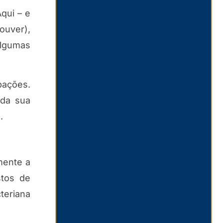
qui – e
ouver),
algumas
pações.
 da sua
.
mente a
stos de
teriana