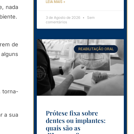
LEIA MAIS »
e, nada
biente.
3 de Agosto de 2026
Sem
comentários
frem de
REABILITAÇÃO ORAL
 alguns
 torna-
Prótese fixa sobre
r a sua
dentes ou implantes:
quais são as