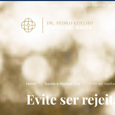
Rua Doutor José da Cunha, 27A 2780-187 Oeir
H
Home
-
Saúde e Higiene Oral
-
Evite ser rejeit
Evite ser rejei