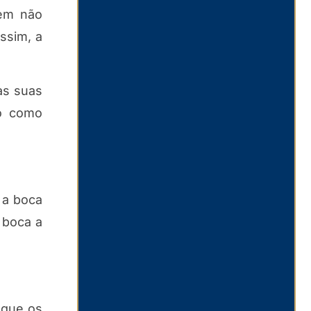
gem não
ssim, a
às suas
to como
 a boca
 boca a
 que os