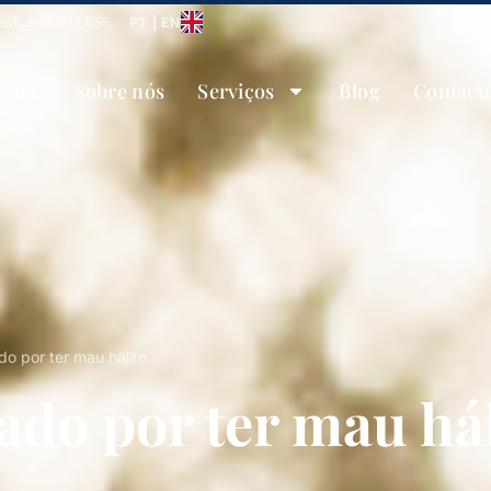
as
966 012 055
PT | EN
ome
Sobre nós
Serviços
Blog
Contact
ado por ter mau hálito
tado por ter mau há