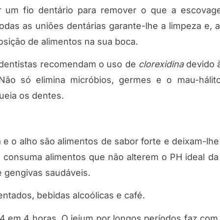
ar um fio dentário para remover o que a escova
as as uniões dentárias garante-lhe a limpeza e, a
sição de alimentos na sua boca.
s dentistas recomendam o uso de
clorexidina
devido 
. Não só elimina micróbios, germes e o mau-háli
ueia os dentes.
e o alho são alimentos de sabor forte e deixam-lhe
e consuma alimentos que não alterem o PH ideal da
e gengivas saudáveis.
ados, bebidas alcoólicas e café.
em 4 horas. O jejum por longos períodos faz com