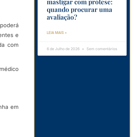
mastigar com prótese:
quando procurar uma
avaliação?
 poderá
LEIA MAIS »
entes e
ada com
6 de Julho de 2026
Sem comentários
 médico
enha em