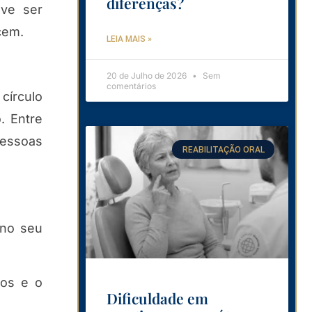
diferenças?
eve ser
cem.
LEIA MAIS »
20 de Julho de 2026
Sem
comentários
círculo
. Entre
pessoas
REABILITAÇÃO ORAL
 no seu
ros e o
Dificuldade em