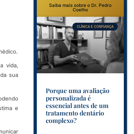
Saiba mais sobre o Dr. Pedro
Coelho
CLÍNICA E CONFIANÇA
médico.
a vida,
 da sua
Porque uma avaliação
personalizada é
podendo
essencial antes de um
stima e
tratamento dentário
complexo?
municar