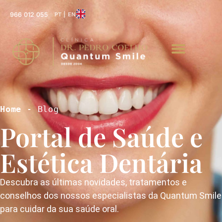
966 012 055
PT | EN
Home
 - Blog
Portal de Saúde e
Estética Dentária
Descubra as últimas novidades, tratamentos e
conselhos dos nossos especialistas da Quantum Smile
para cuidar da sua saúde oral.