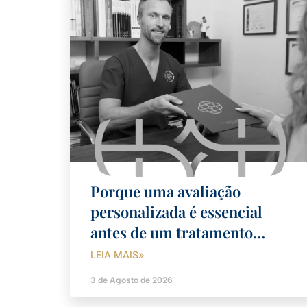
Porque uma avaliação
personalizada é essencial
antes de um tratamento
dentário complexo?
LEIA MAIS»
3 de Agosto de 2026