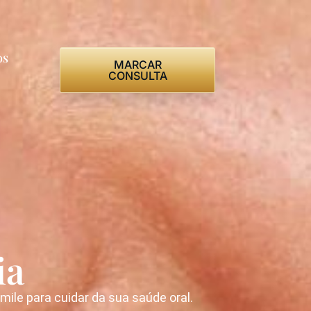
os
MARCAR
CONSULTA
ia
le para cuidar da sua saúde oral.