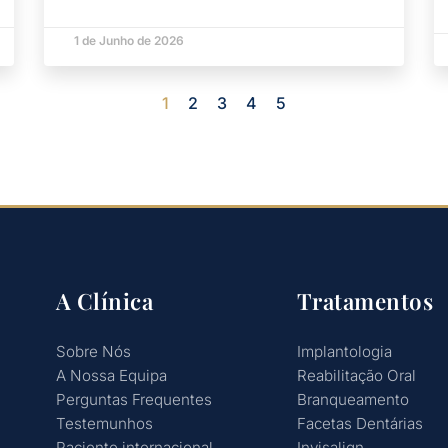
1 de Junho de 2026
1
2
3
4
5
A Clínica
Tratamentos
Sobre Nós
Implantologia
A Nossa Equipa
Reabilitação Oral
Perguntas Frequentes
Branqueamento
Testemunhos
Facetas Dentárias
Paciente internacional
Invisalign