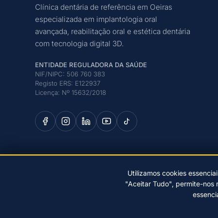
Clínica dentária de referência em Oeiras
especializada em implantologia oral
avançada, reabilitação oral e estética dentária
com tecnologia digital 3D.
ENTIDADE REGULADORA DA SAÚDE
NIF/NIPC: 506 760 383
Registo ERS: E122937
Licença: Nº 15632/2018
Utilizamos cookies essenciai
"Aceitar Tudo", permite-nos 
© 2026 Clínica Dr. Pedro Coelho – Implantologia Oral em O
essenci
PREFERÊNCIAS DE COOKIES