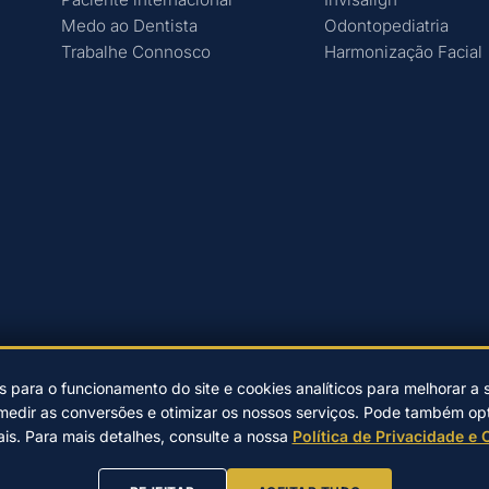
Medo ao Dentista
Odontopediatria
Trabalhe Connosco
Harmonização Facial
s para o funcionamento do site e cookies analíticos para melhorar a 
medir as conversões e otimizar os nossos serviços. Pode também opta
eiras desde 2004.
|
Desenvolvido por
EwardSolution
|
Política de Privaci
ais. Para mais detalhes, consulte a nossa
Política de Privacidade e 