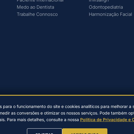
Medo ao Dentista
Odontopediatria
Trabalhe Connosco
Harmonização Facial
s para o funcionamento do site e cookies analíticos para melhorar a 
medir as conversões e otimizar os nossos serviços. Pode também opta
eiras desde 2004.
|
Desenvolvido por
EwardSolution
|
Política de Privaci
ais. Para mais detalhes, consulte a nossa
Política de Privacidade e 