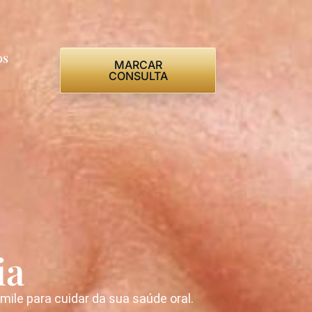
os
MARCAR
CONSULTA
ia
le para cuidar da sua saúde oral.