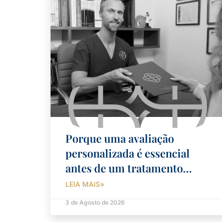
Porque uma avaliação
personalizada é essencial
antes de um tratamento
dentário complexo?
LEIA MAIS»
3 de Agosto de 2026