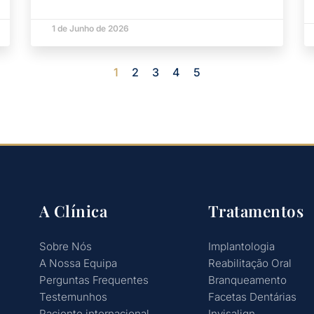
1 de Junho de 2026
1
2
3
4
5
A Clínica
Tratamentos
Sobre Nós
Implantologia
A Nossa Equipa
Reabilitação Oral
Perguntas Frequentes
Branqueamento
Testemunhos
Facetas Dentárias
Paciente internacional
Invisalign