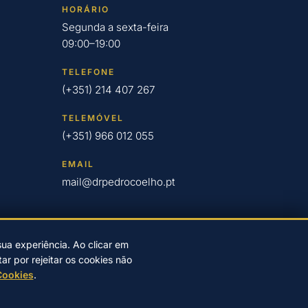
HORÁRIO
Segunda a sexta-feira
09:00–19:00
TELEFONE
(+351) 214 407 267
TELEMÓVEL
(+351) 966 012 055
EMAIL
mail@drpedrocoelho.pt
sua experiência. Ao clicar em
r por rejeitar os cookies não
dade
|
Resolução de litígios online
Cookies
.