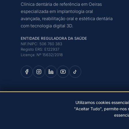
Clínica dentária de referência em Oeiras
especializada em implantologia oral
avançada, reabilitação oral e estética dentária
com tecnologia digital 3D.
ENTIDADE REGULADORA DA SAÚDE
NIF/NIPC: 506 760 383
Registo ERS: E122937
Licença: Nº 15632/2018
Utilizamos cookies essenciai
"Aceitar Tudo", permite-nos 
© 2026 Clínica Dr. Pedro Coelho – Implantologia Oral em O
essenci
PREFERÊNCIAS DE COOKIES