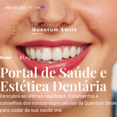
966 012 055
PT | EN
Home
 - Blog
Portal de Saúde e
Estética Dentária
Descubra as últimas novidades, tratamentos e
conselhos dos nossos especialistas da Quantum Smile
para cuidar da sua saúde oral.